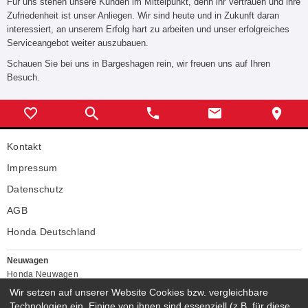
Für uns stehen unsere Kunden im Mittelpunkt, denn ihr Vertrauen und ihre
Zufriedenheit ist unser Anliegen. Wir sind heute und in Zukunft daran
interessiert, an unserem Erfolg hart zu arbeiten und unser erfolgreiches
Serviceangebot weiter auszubauen.
Schauen Sie bei uns in Bargeshagen rein, wir freuen uns auf Ihren
Besuch.
Kontakt
Impressum
Datenschutz
AGB
Honda Deutschland
Neuwagen
Honda Neuwagen
Wir setzen auf unserer Website Cookies bzw. vergleichbare
Gebrauchtwagen
Technologien ein. Einige von ihnen sind essenziell (z.B. für diese