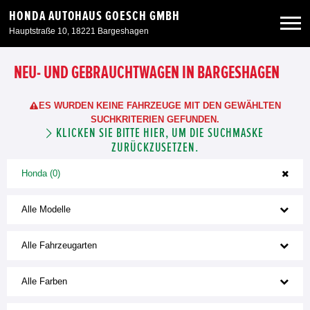
HONDA AUTOHAUS GOESCH GMBH
Hauptstraße 10, 18221 Bargeshagen
Neuwagen
NEU- UND GEBRAUCHTWAGEN IN BARGESHAGEN
ES WURDEN KEINE FAHRZEUGE MIT DEN GEWÄHLTEN
Gebrauchtwagen
SUCHKRITERIEN GEFUNDEN.
KLICKEN SIE BITTE HIER, UM DIE SUCHMASKE
ZURÜCKZUSETZEN.
Angebote
Honda (0)
Service & Zubehör
Alle Modelle
Unser Autohaus
Alle Fahrzeugarten
Alle Farben