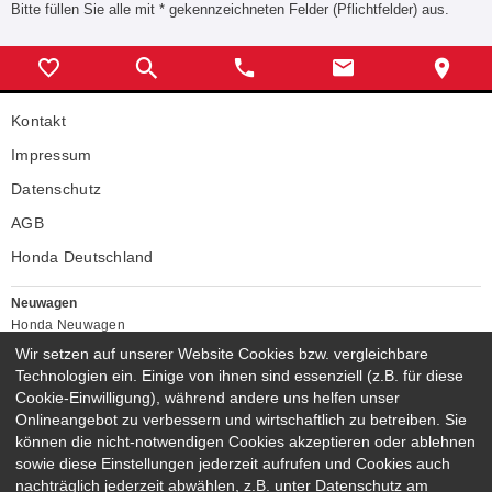
Bitte füllen Sie alle mit * gekennzeichneten Felder (Pflichtfelder) aus.
Kontakt
Impressum
Datenschutz
AGB
Honda Deutschland
Neuwagen
Honda Neuwagen
Wir setzen auf unserer Website Cookies bzw. vergleichbare
Gebrauchtwagen
Technologien ein. Einige von ihnen sind essenziell (z.B. für diese
Honda Gebrauchtwagen
Cookie-Einwilligung), während andere uns helfen unser
Honda Vorführwagen
Onlineangebot zu verbessern und wirtschaftlich zu betreiben. Sie
Gesamtbestand
können die nicht-notwendigen Cookies akzeptieren oder ablehnen
NEUWAGENMODELLE
sowie diese Einstellungen jederzeit aufrufen und Cookies auch
nachträglich jederzeit abwählen, z.B. unter Datenschutz am
HONDA NSX
HONDA JAZZ E:HEV