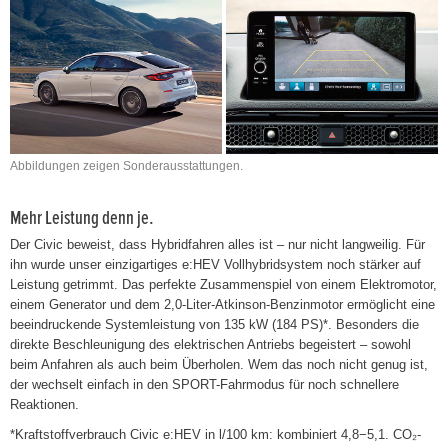
Abbildungen zeigen Sonderausstattungen.
Mehr Leistung denn je.
Der Civic beweist, dass Hybridfahren alles ist – nur nicht langweilig. Für
ihn wurde unser einzigartiges e:HEV Vollhybridsystem noch stärker auf
Leistung getrimmt. Das perfekte Zusammenspiel von einem Elektromotor,
einem Generator und dem 2,0-Liter-Atkinson-Benzinmotor ermöglicht eine
beeindruckende Systemleistung von 135 kW (184 PS)*. Besonders die
direkte Beschleunigung des elektrischen Antriebs begeistert – sowohl
beim Anfahren als auch beim Überholen. Wem das noch nicht genug ist,
der wechselt einfach in den SPORT-Fahrmodus für noch schnellere
Reaktionen.
*Kraftstoffverbrauch Civic e:HEV in l/100 km: kombiniert 4,8−5,1. CO₂-