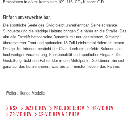
Emissionen in g/km: kombiniert 109−116. CO₂-Klasse: C-D.
Einfach unverwechselbar.
Die sportliche Seele des Civic bleibt unverkennbar. Seine schlanke
Silhouette und die niedrige Haltung bringen Sie näher an die Straße. Das
aktuelle Facelift betont seine Dynamik mit neu gestaltetem Kühlergrill,
überarbeiteter Front und optionalen 18-Zoll-Leichtmetallrädern im neuen
Design. Im Interieur besticht der Civic durch die perfekte Balance aus
hochwertiger Verarbeitung, Funktionalität und sportlicher Eleganz. Die
Gestaltung rückt den Fahrer klar in den Mittelpunkt. So können Sie sich
ganz auf das konzentrieren, was Sie am meisten lieben: das Fahren.
Weitere Honda Modelle
NSX
JAZZ E:HEV
PRELUDE E:HEV
HR-V E:HEV
ZR-V E:HEV
CR-V E:HEV & E:PHEV