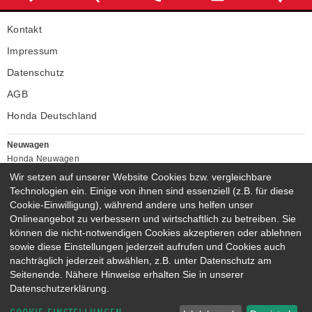
Kontakt
Impressum
Datenschutz
AGB
Honda Deutschland
Neuwagen
Honda Neuwagen
Wir setzen auf unserer Website Cookies bzw. vergleichbare
Gebrauchtwagen
Technologien ein. Einige von ihnen sind essenziell (z.B. für diese
Honda Gebrauchtwagen
Cookie-Einwilligung), während andere uns helfen unser
Honda Vorführwagen
Onlineangebot zu verbessern und wirtschaftlich zu betreiben. Sie
Gesamtbestand
können die nicht-notwendigen Cookies akzeptieren oder ablehnen
NEUWAGENMODELLE
sowie diese Einstellungen jederzeit aufrufen und Cookies auch
nachträglich jederzeit abwählen, z.B. unter Datenschutz am
HONDA NSX
HONDA JAZZ E:HEV
Seitenende. Nähere Hinweise erhalten Sie in unserer
HONDA CIVIC E:HEV
HONDA PRELUDE E:HEV
Datenschutzerklärung.
HONDA HR-V E:HEV
HONDA ZR-V E:HEV