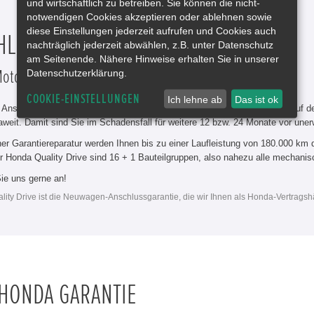
und wirtschaftlich zu betreiben. Sie können die nicht-
notwendigen Cookies akzeptieren oder ablehnen sowie
diese Einstellungen jederzeit aufrufen und Cookies auch
HLUSSGARANTIE
nachträglich jederzeit abwählen, z.B. unter Datenschutz
am Seitenende. Nähere Hinweise erhalten Sie in unserer
Datenschutzerklärung.
Motor, Antrieb und Elektronik weiter ab.
COOKIE-EINSTELLUNGEN
Ich lehne ab
Das ist ok
 Anschlussgarantie Honda Quality Drive* ist Ihr Fahrzeug auch nach Ablauf d
weit. Damit sind Sie im Schadensfall für weitere 12 bzw. 24 Monate vor une
ner Garantiereparatur werden Ihnen bis zu einer Laufleistung von 180.000 km 
 Honda Quality Drive sind 16 + 1 Bauteilgruppen, also nahezu alle mechanisc
ie uns gerne an!
lity Drive ist die Neuwagen-Anschlussgarantie, die wir Ihnen als Honda-Vertragsh
 HONDA GARANTIE