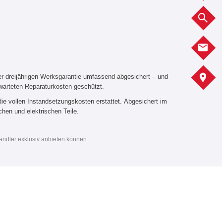
F
K
A
er dreijährigen Werksgarantie umfassend abgesichert – und
rwarteten Reparaturkosten geschützt.
die vollen Instandsetzungskosten erstattet. Abgesichert im
hen und elektrischen Teile.
ändler exklusiv anbieten können.