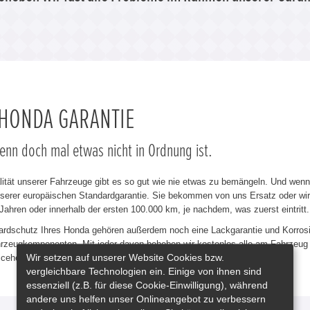
 HONDA GARANTIE
wenn doch mal etwas nicht in Ordnung ist.
lität unserer Fahrzeuge gibt es so gut wie nie etwas zu bemängeln. Und wen
erer europäischen Standardgarantie. Sie bekommen von uns Ersatz oder wir r
 Jahren oder innerhalb der ersten 100.000 km, je nachdem, was zuerst eintritt.
rdschutz Ihres Honda gehören außerdem noch eine Lackgarantie und Korrosion
hrzeugkomponenten. Mit jeder davon beheben wir kostenlos alle am Fahrzeug 
Wir setzen auf unserer Website Cookies bzw.
ceheft.
vergleichbare Technologien ein. Einige von ihnen sind
essenziell (z.B. für diese Cookie-Einwilligung), während
andere uns helfen unser Onlineangebot zu verbessern