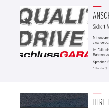
ANSC
Sichert 
Mit unserer
zwar europa
Im Falle ei
Rahmen der
Sprechen S
* Honda Qua
IHRE