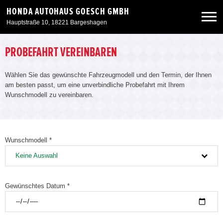
HONDA AUTOHAUS GOESCH GMBH
Hauptstraße 10, 18221 Bargeshagen
Neuwagen
PROBEFAHRT VEREINBAREN
Wählen Sie das gewünschte Fahrzeugmodell und den Termin, der Ihnen
Gebrauchtwagen
am besten passt, um eine unverbindliche Probefahrt mit Ihrem
Wunschmodell zu vereinbaren.
Angebote
Service & Zubehör
Wunschmodell *
Keine Auswahl
Unser Autohaus
Gewünschtes Datum *