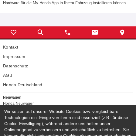
Hardware für die My Honda App in Ihrem Fahrzeug installieren können.
Kontakt
Impressum
Datenschutz
AGB
Honda Deutschland
Neuwagen
Honda Neuwagen
Wir setzen auf unserer Website Cookies bzw. vergleichbare
Gebrauchtwagen
Technologien ein. Einige von ihnen sind essenziell (z.B. für diese
Honda Gebrauchtwagen
Cookie-Einwilligung), während andere uns helfen unser
Honda Vorführwagen
Onlineangebot zu verbessern und wirtschaftlich zu betreiben. Sie
Gesamtbestand
können die nicht-notwendigen Cookies akzeptieren oder ablehnen